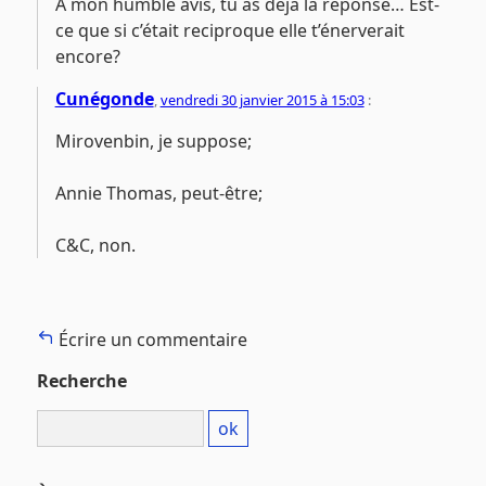
A mon humble avis, tu as déjà la réponse… Est-
ce que si c’était reciproque elle t’énerverait
encore?
Cunégonde
,
vendredi 30 janvier 2015 à 15:03
:
Mirovenbin, je suppose;
Annie Thomas, peut-être;
C&C, non.
Écrire un commentaire
Recherche