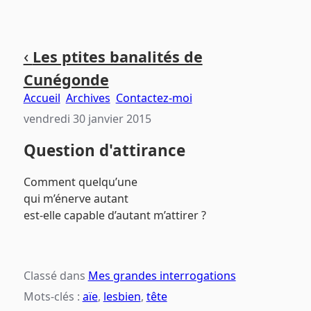
Aller
Aller
Aller
‹
Les ptites banalités de
au
au
au
Cunégonde
contenu
menu
pied
principal
principal
de
Accueil
Archives
Contactez-moi
page
vendredi 30 janvier 2015
Question d'attirance
Comment quelqu’une
qui m’énerve autant
est-elle capable d’autant m’attirer ?
Classé dans
Mes grandes interrogations
Mots-clés :
aïe
,
lesbien
,
tête