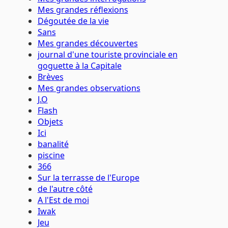
Mes grandes réflexions
Dégoutée de la vie
Sans
Mes grandes découvertes
journal d'une touriste provinciale en
goguette à la Capitale
Brèves
Mes grandes observations
J.O
Flash
Objets
Ici
banalité
piscine
366
Sur la terrasse de l'Europe
de l'autre côté
A l'Est de moi
Iwak
Jeu