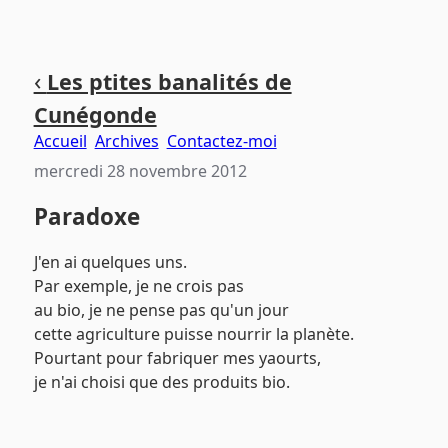
Aller
Aller
Aller
‹
Les ptites banalités de
au
au
au
Cunégonde
contenu
menu
pied
principal
principal
de
Accueil
Archives
Contactez-moi
page
mercredi 28 novembre 2012
Paradoxe
J'en ai quelques uns.
Par exemple, je ne crois pas
au bio, je ne pense pas qu'un jour
cette agriculture puisse nourrir la planète.
Pourtant pour fabriquer mes yaourts,
je n'ai choisi que des produits bio.