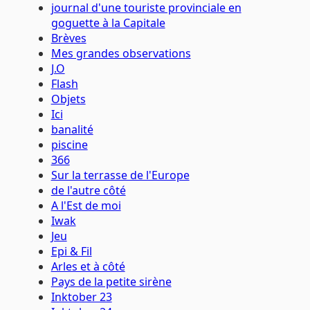
journal d'une touriste provinciale en
goguette à la Capitale
Brèves
Mes grandes observations
J.O
Flash
Objets
Ici
banalité
piscine
366
Sur la terrasse de l'Europe
de l'autre côté
A l'Est de moi
Iwak
Jeu
Epi & Fil
Arles et à côté
Pays de la petite sirène
Inktober 23