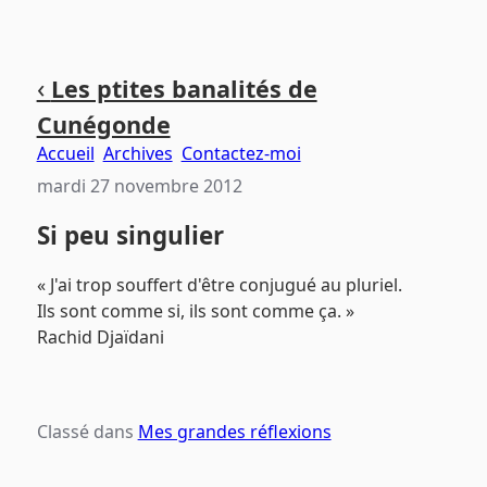
Aller
Aller
Aller
‹
Les ptites banalités de
au
au
au
Cunégonde
contenu
menu
pied
principal
principal
de
Accueil
Archives
Contactez-moi
page
mardi 27 novembre 2012
Si peu singulier
« J'ai trop souffert d'être conjugué au pluriel.
Ils sont comme si, ils sont comme ça. »
Rachid Djaïdani
Classé dans
Mes grandes réflexions