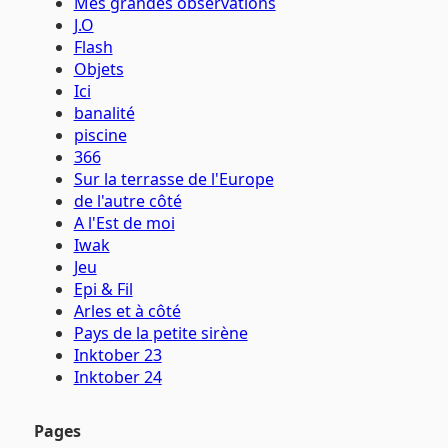
Mes grandes observations
J.O
Flash
Objets
Ici
banalité
piscine
366
Sur la terrasse de l'Europe
de l'autre côté
A l'Est de moi
Iwak
Jeu
Epi & Fil
Arles et à côté
Pays de la petite sirène
Inktober 23
Inktober 24
Pages