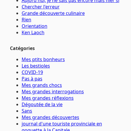
Aujord'hui, je ne sais pas encore mais hier si
Chercher l'erreur
Grande découverte culinaire
Rien
Orientation
Ken Laoch
Catégories
Mes ptits bonheurs
Les bestioles
COVID-19
Pas à pas
Mes grands chocs
Mes grandes interrogations
Mes grandes réflexions
Dégoutée de la vie
Sans
Mes grandes découvertes
journal d'une touriste provinciale en
goguette à la Capitale