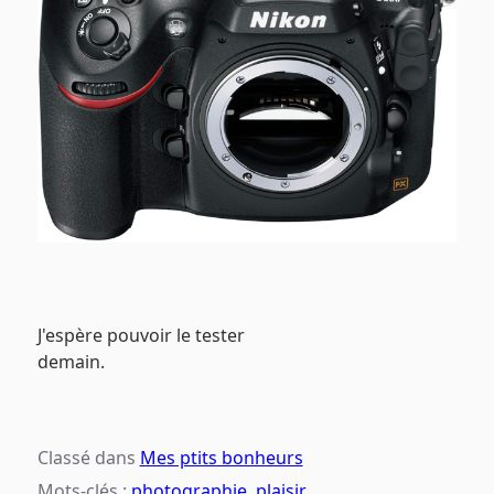
J'espère pouvoir le tester
demain.
Classé dans
Mes ptits bonheurs
Mots-clés :
photographie
,
plaisir