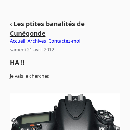
Aller
Aller
Aller
‹
Les ptites banalités de
au
au
au
Cunégonde
contenu
menu
pied
principal
principal
de
Accueil
Archives
Contactez-moi
page
samedi 21 avril 2012
HA !!
Je vais le chercher.