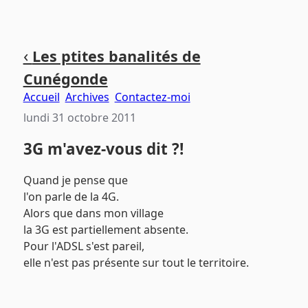
Aller
Aller
Aller
‹
Les ptites banalités de
au
au
au
Cunégonde
contenu
menu
pied
principal
principal
de
Accueil
Archives
Contactez-moi
page
lundi 31 octobre 2011
3G m'avez-vous dit ?!
Quand je pense que
l'on parle de la 4G.
Alors que dans mon village
la 3G est partiellement absente.
Pour l'ADSL s'est pareil,
elle n'est pas présente sur tout le territoire.