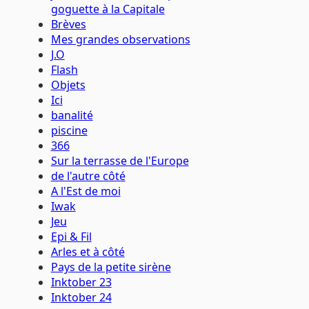
goguette à la Capitale
Brèves
Mes grandes observations
J.O
Flash
Objets
Ici
banalité
piscine
366
Sur la terrasse de l'Europe
de l'autre côté
A l'Est de moi
Iwak
Jeu
Epi & Fil
Arles et à côté
Pays de la petite sirène
Inktober 23
Inktober 24