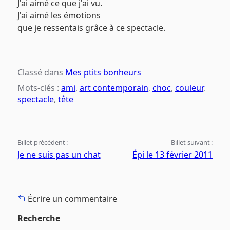
J'ai aimé ce que j'ai vu.
J'ai aimé les émotions
que je ressentais grâce à ce spectacle.
Classé dans
Mes ptits bonheurs
Mots-clés :
ami
,
art contemporain
,
choc
,
couleur
,
spectacle
,
tête
Billet précédent :
Billet suivant :
Je ne suis pas un chat
Épi le 13 février 2011
Écrire un commentaire
Recherche