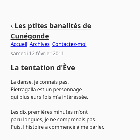
Aller
Aller
Aller
‹
Les ptites banalités de
au
au
au
Cunégonde
contenu
menu
pied
principal
principal
de
Accueil
Archives
Contactez-moi
page
samedi 12 février 2011
La tentation d'Ève
La danse, je connais pas.
Pietragalla est un personnage
qui plusieurs fois m'a intéressée.
Les dix premières minutes m'ont
paru longues, je ne comprenais pas.
Puis, l'histoire a commencé à me parler.