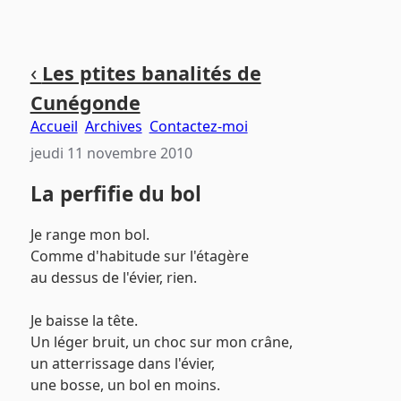
Aller
Aller
Aller
‹
Les ptites banalités de
au
au
au
Cunégonde
contenu
menu
pied
principal
principal
de
Accueil
Archives
Contactez-moi
page
jeudi 11 novembre 2010
La perfifie du bol
Je range mon bol.
Comme d'habitude sur l'étagère
au dessus de l'évier, rien.
Je baisse la tête.
Un léger bruit, un choc sur mon crâne,
un atterrissage dans l'évier,
une bosse, un bol en moins.