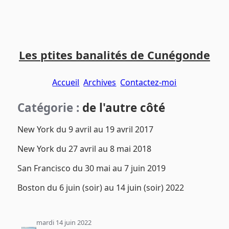
Aller
Aller
Aller
au
au
au
Les ptites banalités de Cunégonde
contenu
menu
pied
principal
principal
de
Accueil
Archives
Contactez-moi
page
Catégorie :
de l'autre côté
New York du 9 avril au 19 avril 2017
New York du 27 avril au 8 mai 2018
San Francisco du 30 mai au 7 juin 2019
Boston du 6 juin (soir) au 14 juin (soir) 2022
mardi 14 juin 2022