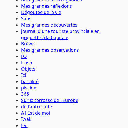
Mes grandes réflexions
Dégoutée de la vie
Sans
Mes grandes découvertes
journal d'une touriste provinciale en
goguette à la Capitale
Brèves
Mes grandes observations
J.O
Flash
Objets
Ici
banalité
piscine
366
Sur la terrasse de l'Europe
de l'autre côté
A l'Est de moi
Iwak
Jeu