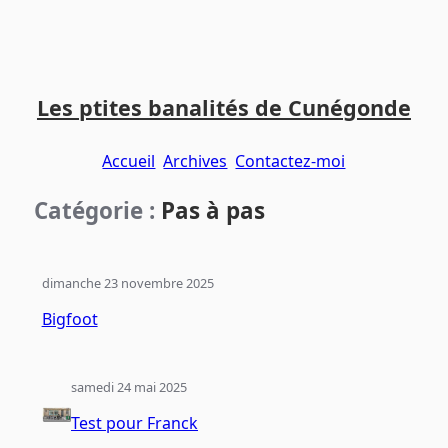
Aller
Aller
Aller
au
au
au
Les ptites banalités de Cunégonde
contenu
menu
pied
principal
principal
de
Accueil
Archives
Contactez-moi
page
Catégorie :
Pas à pas
dimanche 23 novembre 2025
Bigfoot
samedi 24 mai 2025
Test pour Franck