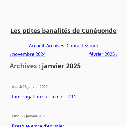
Aller
Aller
Aller
au
au
au
Les ptites banalités de Cunégonde
contenu
menu
pied
principal
principal
de
Accueil
Archives
Contactez-moi
page
‹ novembre 2024
février 2025 ›
Archives :
janvier 2025
mardi 28 janvier 2025
Interrogation sur la mort ♡11
lundi 27 janvier 2025
Presque envie d'en voler