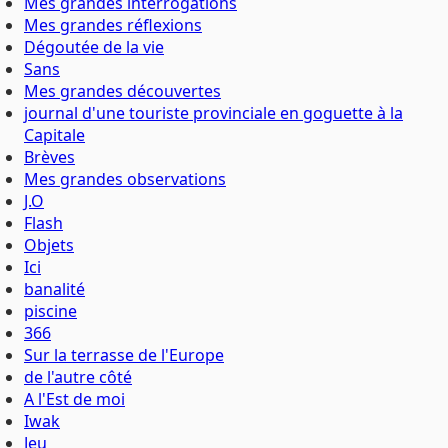
Mes grandes interrogations
Mes grandes réflexions
Dégoutée de la vie
Sans
Mes grandes découvertes
journal d'une touriste provinciale en goguette à la
Capitale
Brèves
Mes grandes observations
J.O
Flash
Objets
Ici
banalité
piscine
366
Sur la terrasse de l'Europe
de l'autre côté
A l'Est de moi
Iwak
Jeu