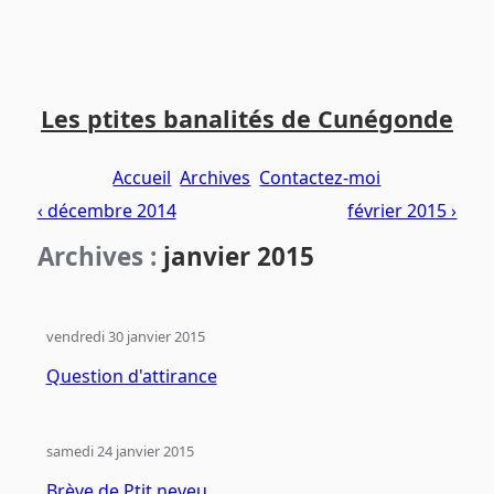
Aller
Aller
Aller
au
au
au
Les ptites banalités de Cunégonde
contenu
menu
pied
principal
principal
de
Accueil
Archives
Contactez-moi
page
‹ décembre 2014
février 2015 ›
Archives :
janvier 2015
vendredi 30 janvier 2015
Question d'attirance
samedi 24 janvier 2015
Brève de Ptit neveu