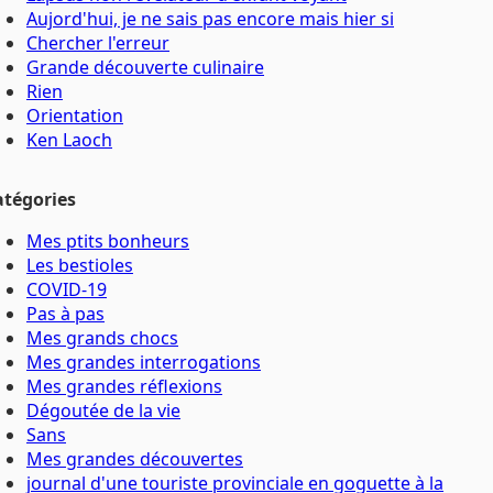
Aujord'hui, je ne sais pas encore mais hier si
Chercher l'erreur
Grande découverte culinaire
Rien
Orientation
Ken Laoch
atégories
Mes ptits bonheurs
Les bestioles
COVID-19
Pas à pas
Mes grands chocs
Mes grandes interrogations
Mes grandes réflexions
Dégoutée de la vie
Sans
Mes grandes découvertes
journal d'une touriste provinciale en goguette à la