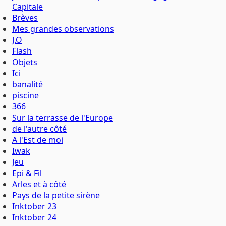
Capitale
Brèves
Mes grandes observations
J.O
Flash
Objets
Ici
banalité
piscine
366
Sur la terrasse de l'Europe
de l'autre côté
A l'Est de moi
Iwak
Jeu
Epi & Fil
Arles et à côté
Pays de la petite sirène
Inktober 23
Inktober 24