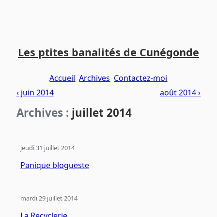
Aller
Aller
Aller
au
au
au
Les ptites banalités de Cunégonde
contenu
menu
pied
principal
principal
de
Accueil
Archives
Contactez-moi
page
‹ juin 2014
août 2014 ›
Archives :
juillet 2014
jeudi 31 juillet 2014
Panique blogueste
mardi 29 juillet 2014
La Recyclerie