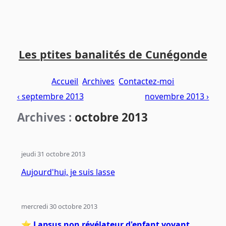
Aller
Aller
Aller
au
au
au
Les ptites banalités de Cunégonde
contenu
menu
pied
principal
principal
de
Accueil
Archives
Contactez-moi
page
‹ septembre 2013
novembre 2013 ›
Archives :
octobre 2013
jeudi 31 octobre 2013
Aujourd'hui, je suis lasse
mercredi 30 octobre 2013
⭐️
Lapsus non révélateur d'enfant voyant