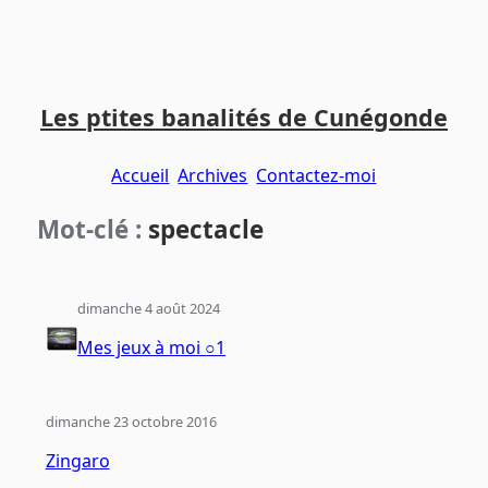
Aller
Aller
Aller
au
au
au
Les ptites banalités de Cunégonde
contenu
menu
pied
principal
principal
de
Accueil
Archives
Contactez-moi
page
Mot-clé :
spectacle
dimanche 4 août 2024
Mes jeux à moi ○1
dimanche 23 octobre 2016
Zingaro