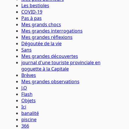
Les bestioles
COVID-19
Pas à pas
Mes grands chocs
Mes grandes interrogations
Mes grandes réflexions
Dégoutée de la vie
Sans
Mes grandes découvertes
journal d'une touriste provinciale en
goguette à la Capitale
Brèves
Mes grandes observations
J.O
Flash
Objets
Ici
banalité
piscine
366