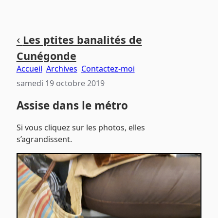
Aller
Aller
Aller
‹
Les ptites banalités de
au
au
au
Cunégonde
contenu
menu
pied
principal
principal
de
Accueil
Archives
Contactez-moi
page
samedi 19 octobre 2019
Assise dans le métro
Si vous cliquez sur les photos, elles
s’agrandissent.