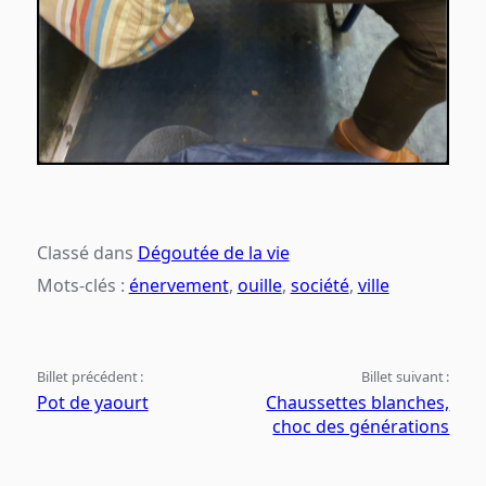
Classé dans
Dégoutée de la vie
Mots-clés :
énervement
,
ouille
,
société
,
ville
Billet précédent :
Billet suivant :
Pot de yaourt
Chaussettes blanches,
choc des générations